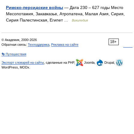
Римско-персидские войны
— Дата 230 – 627 годы Место
Месопотамия, Закавказье, Атропатена, Малая Азия, Сирия,
Сирия Палестинская, Египет …
Википедия
© Академик, 2000-2026
18+
Обратная связь:
Техподдержка
,
Реклама на сайте
👣 Путешествия
Экспорт словарей на сайты
, сделанные на PHP,
Joomla,
Drupal,
WordPress, MODx.