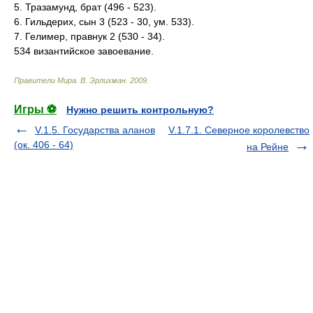
5. Тразамунд, брат (496 - 523).
6. Гильдерих, сын 3 (523 - 30, ум. 533).
7. Гелимер, правнук 2 (530 - 34).
534 византийское завоевание.
Правители Мира
.
В. Эрлихман
.
2009
.
Игры ⚽
Нужно решить контрольную?
V.1.5. Государства аланов
V.1.7.1. Северное королевство
(ок. 406 - 64)
на Рейне