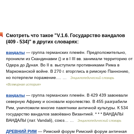
Смотреть что такое "V.1.6. Государство вандалов
(409 - 534)" в других словарях:
вандалы
— группа германских племён. Предположительно,
проникли из Скандинавии () и в I III вв. занимали территорию от
Одера до Дуная. Во II в. выступили противниками Рима в
Маркоманской войне. В 270 г. вторглись в римскую Паннонию,
но потерпели поражение.… …
Энциклопедический словарь
«Всемирная история»
вандалы
— группа германских племён. В 429 439 завоевали
северную Африку и основали королевство. В 455 разграбили
Рим, уничтожили многие памятники античной культуры. К 534
государство вандалов завоёвано Византией. * * * ВАНДАЛЫ
ВАНДАЛЫ (лат. Vandali), союз… …
Энциклопедический словарь
ДРЕВНИЙ РИМ
— Римский форум Римский форум античная