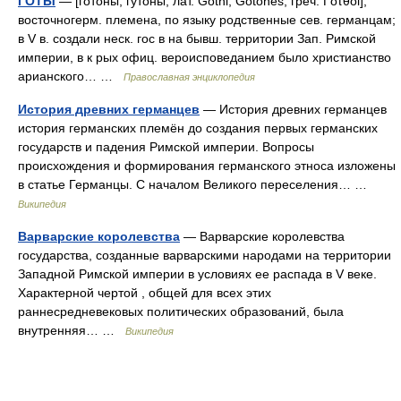
ГОТЫ
— [готоны, гутоны; лат. Gothi, Gotones; греч. Γότθοi],
восточногерм. племена, по языку родственные сев. германцам;
в V в. создали неск. гос в на бывш. территории Зап. Римской
империи, в к рых офиц. вероисповеданием было христианство
арианского… …
Православная энциклопедия
История древних германцев
— История древних германцев
история германских племён до создания первых германских
государств и падения Римской империи. Вопросы
происхождения и формирования германского этноса изложены
в статье Германцы. С началом Великого переселения… …
Википедия
Варварские королевства
— Варварские королевства
государства, созданные варварскими народами на территории
Западной Римской империи в условиях ее распада в V веке.
Характерной чертой , общей для всех этих
раннесредневековых политических образований, была
внутренняя… …
Википедия