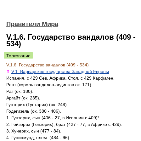
Правители Мира
V.1.6. Государство вандалов (409 -
534)
Толкование
V.1.6. Государство вандалов (409 - 534)
⇑
V.1. Варварские государства Западной Европы
Испания, с 429 Сев. Африка. Стол. с 429 Карфаген.
Рапт (король вандалов-асдингов ок. 171).
Раг (ок. 180).
Аргайт (ок. 235).
Гунтерих (Гунтарих) (ок. 248).
Годегизель (ок. 380 - 406).
1. Гунтерих, сын (406 - 27, в Испании с 409)*
2. Гейзерих (Гензерих), брат (427 - 77, в Африке с 429).
3. Хунерих, сын (477 - 84).
4. Гуниамунд, плем. (484 - 96).