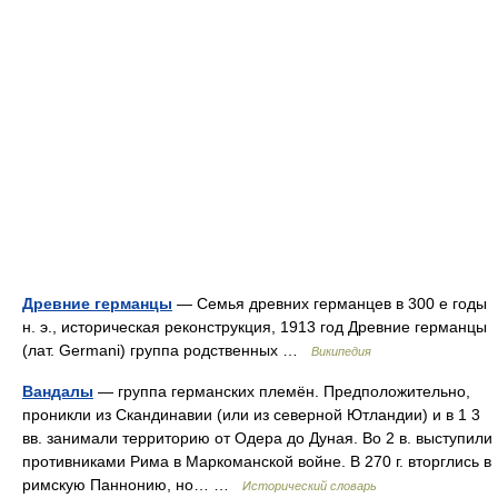
Древние германцы
— Семья древних германцев в 300 е годы
н. э., историческая реконструкция, 1913 год Древние германцы
(лат. Germani) группа родственных …
Википедия
Вандалы
— группа германских племён. Предположительно,
проникли из Скандинавии (или из северной Ютландии) и в 1 3
вв. занимали территорию от Одера до Дуная. Во 2 в. выступили
противниками Рима в Маркоманской войне. В 270 г. вторглись в
римскую Паннонию, но… …
Исторический словарь